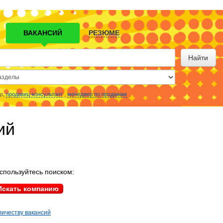
ВАКАНСИЙ
РЕЗЮМЕ
Найти
р,
продавец-консультант
,
менеджер по продажам
ий
спользуйтесь поиском:
личеству вакансий