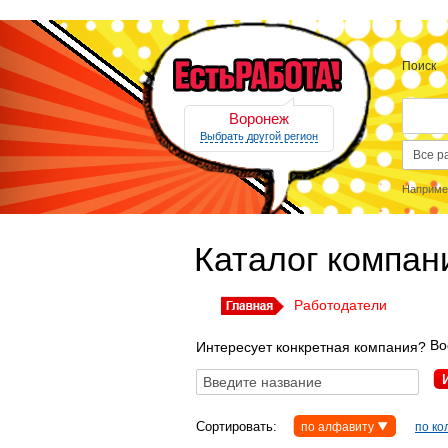
Поиск
Воронеж
Выбрать другой регион
Наприме
Каталог компан
Работодатели
Во
Интересует конкретная компания?
Сортировать:
по алфавиту
по ко