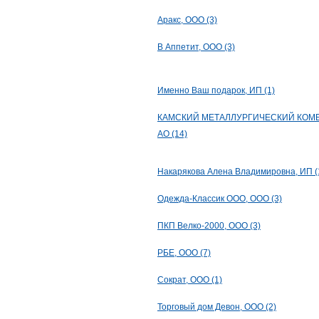
Аракс, ООО (3)
В Аппетит, ООО (3)
Именно Ваш подарок, ИП (1)
КАМСКИЙ МЕТАЛЛУРГИЧЕСКИЙ КОМБ
АО (14)
Накарякова Алена Владимировна, ИП (
Одежда-Классик ООО, ООО (3)
ПКП Велко-2000, ООО (3)
РБЕ, ООО (7)
Сократ, ООО (1)
Торговый дом Девон, ООО (2)