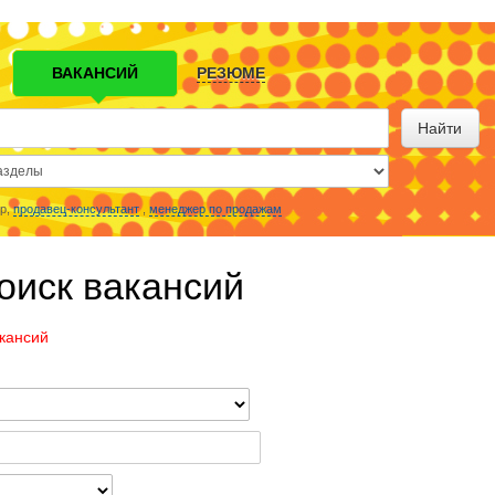
ВАКАНСИЙ
РЕЗЮМЕ
Найти
р,
продавец-консультант
,
менеджер по продажам
оиск вакансий
кансий